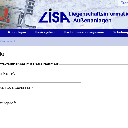
Star
|
|
|
|
Grundlagen
Basissystem
Fachinformationssysteme
Schulung
:
Startseite
>
kt
ntaktaufnahme mit Petra Nehmert
n Name*:
ne E-Mail-Adresse*:
teingabe*: