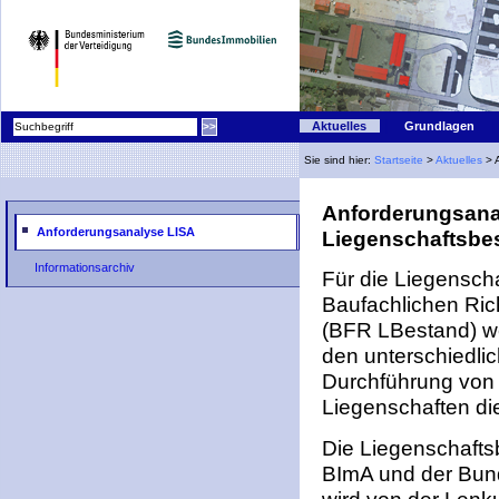
|
Aktuelles
Grundlagen
Sie sind hier:
Startseite
>
Aktuelles
> 
Anforderungsanal
Anforderungsanalyse LISA
Liegenschaftsbe
Informationsarchiv
Für die Liegensc
Baufachlichen Ric
(BFR LBestand) we
den unterschiedli
Durchführung von
Liegenschaften di
Die Liegenschafts
BImA und der Bund