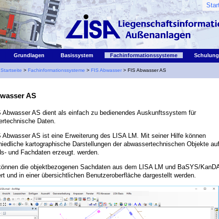
Star
|
|
|
|
Grundlagen
Basissystem
Fachinformationssysteme
Schulung
:
Startseite
>
Fachinformationssysteme
>
FIS Abwasser
> FIS Abwasser AS
bwasser AS
 Abwasser AS dient als einfach zu bedienendes Auskunftssystem für
rtechnische Daten.
 Abwasser AS ist eine Erweiterung des LISA LM. Mit seiner Hilfe können
hiedliche kartographische Darstellungen der abwassertechnischen Objekte auf
s- und Fachdaten erzeugt. werden.
 können die objektbezogenen Sachdaten aus dem LISA LM und BaSYS/KanD
rt und in einer übersichtlichen Benutzeroberfläche dargestellt werden.