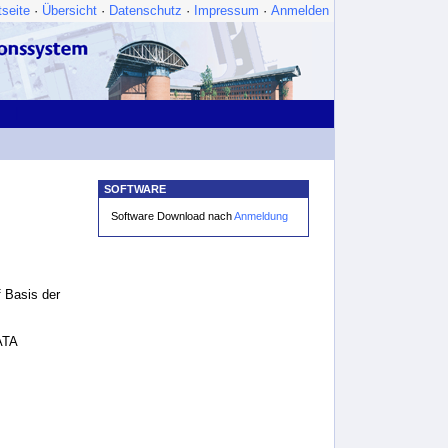
tseite
·
Übersicht
·
Datenschutz
·
Impressum
·
Anmelden
|
SOFTWARE
Software Download nach
Anmeldung
 Basis der
ATA