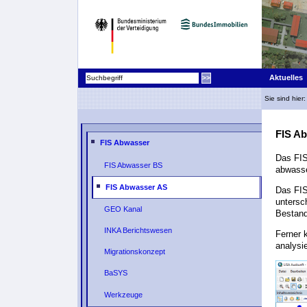
Aktuelles
Sie sind hier
FIS A
FIS Abwasser
Das FIS
FIS Abwasser BS
abwasse
FIS Abwasser AS
Das FIS
untersc
GEO Kanal
Bestand
INKA Berichtswesen
Ferner
analysie
Migrationskonzept
BaSYS
Werkzeuge