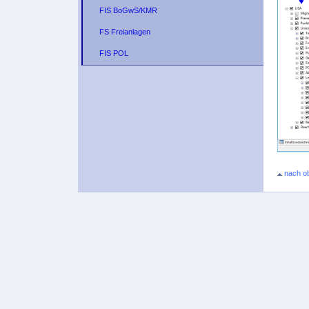
FIS BoGwS/KMR
FS Freianlagen
FIS POL
nach o