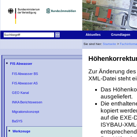
|
Aktuelles
Grundlagen
Sie sind hier:
Startseite
>
Fachinforma
Höhenkorrektu
FIS Abwasser
Zur Änderung des
FIS Abwasser BS
XML-Datei steht e
FIS Abwasser AS
Das Höhenkor
GEO Kanal
ausgeliefert.
Die enthalten
INKA Berichtswesen
kopiert werde
Migrationskonzept
auf die EXE-D
BaSYS
ISYBAU-XML-D
entsprechende
Werkzeuge