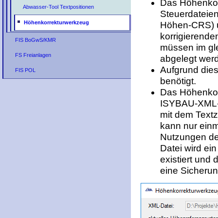
Das Höhenkorr
Abwasser-Tool Textpositionen
Steuerdateien
Höhenkorrekturwerkzeug
Höhen-CRS) u
korrigierende
FIS BoGwS/KMR
müssen im gl
FS Freianlagen
abgelegt wer
Aufgrund die
FIS POL
benötigt.
Das Höhenkor
ISYBAU-XML-Da
mit dem Textz
kann nur einm
Nutzungen de
Datei wird ei
existiert und
eine Sicherun